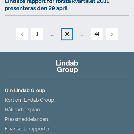
Lindabs rapport för första kvartalet 2011
presenteras den 29 april
1
...
36
...
44
Om Lindab Group
Kort om Lindab Group
Hållbarhetsplan
Pressmeddelanden
Finansiella rapporter