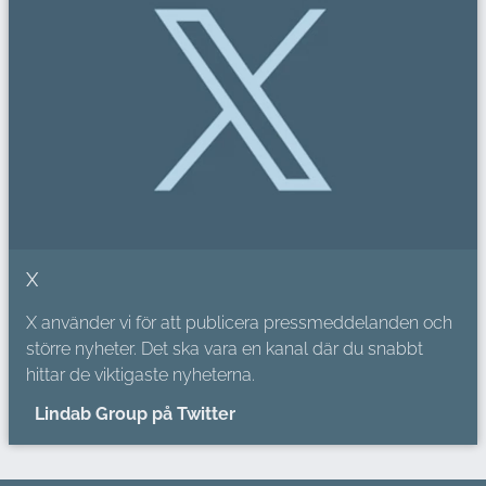
X
X använder vi för att publicera pressmeddelanden och
större nyheter. Det ska vara en kanal där du snabbt
hittar de viktigaste nyheterna.
Lindab Group på Twitter