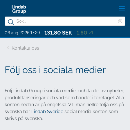
Hoppa
V
till
m
Sökord
huvudinnehållet
Ren
Sök
131.80 SEK
1.60
sök
Om Lindab Group
06 aug 2026 17:29
på
Hållbarhet
sajten
Kontakta oss
Investerare
Följ oss i sociala medier
Bolagsstyrning
Karriär
Följ Lindab Group i sociala medier och ta del av nyheter,
Media
produktlanseringar och vad som händer i företaget. Alla
konton nedan är på engelska. Vill man hellre följa oss på
Kontakt
svenska har
Lindab Sverige
social media konton som
Choose languge
skrivs på svenska.
Lindab Group - Swedish