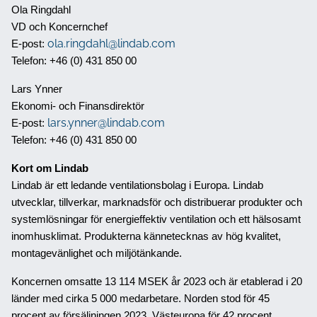
Ola Ringdahl
VD och Koncernchef
ola.ringdahl@lindab.com
E-post:
Telefon: +46 (0) 431 850 00
Lars Ynner
Ekonomi- och Finansdirektör
lars.ynner@lindab.com
E-post:
Telefon: +46 (0) 431 850 00
Kort om Lindab
Lindab är ett ledande ventilationsbolag i Europa. Lindab
utvecklar, tillverkar, marknadsför och distribuerar produkter och
systemlösningar för energieffektiv ventilation och ett hälsosamt
inomhusklimat. Produkterna kännetecknas av hög kvalitet,
montagevänlighet och miljötänkande.
Koncernen omsatte 13 114 MSEK år 2023 och är etablerad i 20
länder med cirka 5 000 medarbetare. Norden stod för 45
procent av försäljningen 2023, Västeuropa för 42 procent,