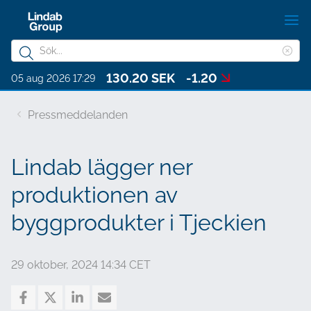
Hoppa
V
till
m
Sökord
huvudinnehållet
Ren
Sök
130.20 SEK
-1.20
sök
Om Lindab Group
05 aug 2026 17:29
på
Hållbarhet
sajten
Pressmeddelanden
Investerare
Lindab lägger ner
Bolagsstyrning
produktionen av
Karriär
byggprodukter i Tjeckien
Media
Kontakt
29 oktober, 2024 14:34 CET
Choose languge
Lindab Group - Swedish